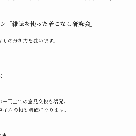
スン「雑誌を使った着こなし研究会」
なしの分析力を養います。
夫
バー同士での意見交換も活発。
タイルの軸も明確になります。
講座