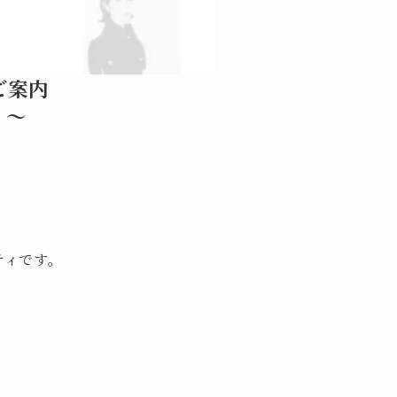
ご案内
く〜
ティです。